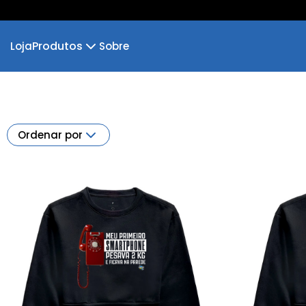
Produtos
Loja
Sobre
Camiseta
Camiseta Infantil
Cropped Moletom
Camiseta Algodão Peruano
Ordenar por
Body Infantil