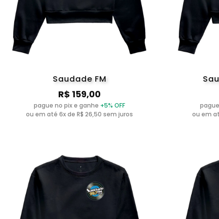
Saudade FM
Sau
R$ 159,00
pague no pix e ganhe
+5% OFF
pague
ou em até 6x de R$ 26,50 sem juros
ou em at