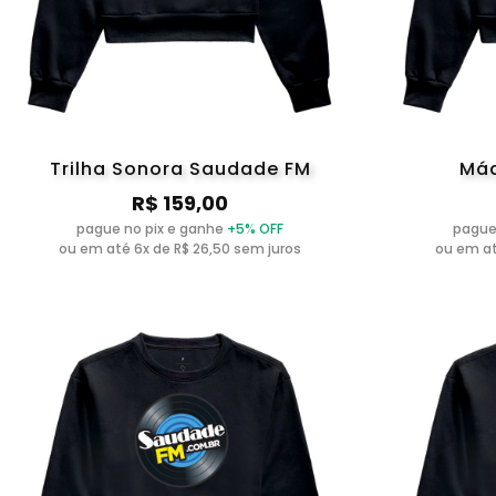
Trilha Sonora Saudade FM
Máq
R$ 159,00
pague no pix e ganhe
+5% OFF
pague
ou em até 6x de R$ 26,50 sem juros
ou em at