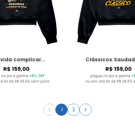
 vida complicar...
Clássicos Saudade
R$ 159,00
R$ 159,00
 no pix e ganhe
+5% OFF
pague no pix e ganhe
+
é 6x de R$ 26,50 sem juros
ou em até 6x de R$ 26,50 
1
2