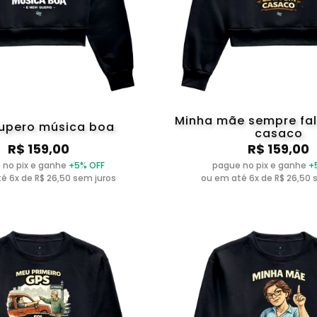
Minha mãe sempre fal
upero música boa
casaco
R$ 159,00
R$ 159,00
 no pix e ganhe
+5% OFF
pague no pix e ganhe
+
é 6x de R$ 26,50 sem juros
ou em até 6x de R$ 26,50 