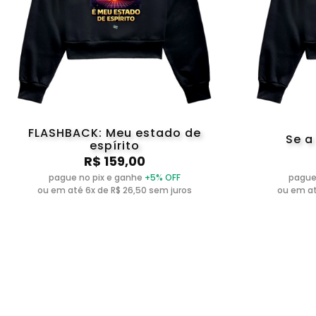
FLASHBACK: Meu estado de
Se a
espírito
R$ 159,00
pague no pix e ganhe
+5% OFF
pague
ou em até 6x de R$ 26,50 sem juros
ou em at