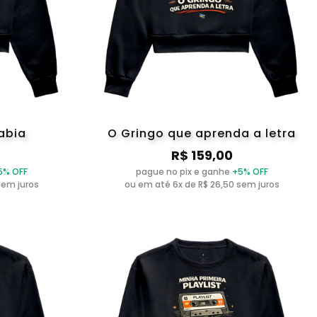
abia
O Gringo que aprenda a letra
R$ 159,00
5% OFF
pague no pix e ganhe
+5% OFF
sem juros
ou em até 6x de R$ 26,50 sem juros