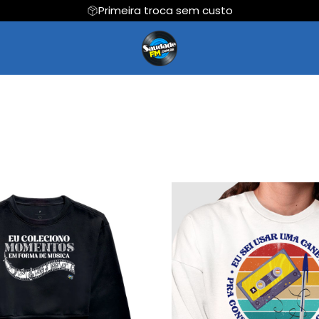
Primeira troca sem custo
Regata
Cropped
Hoodie Moletom
Suéter Moletom