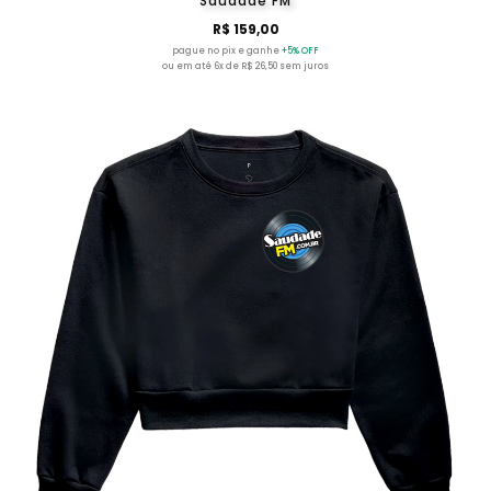
Saudade FM
R$ 159,00
pague no pix e ganhe
+5% OFF
ou em até 6x de R$ 26,50 sem juros