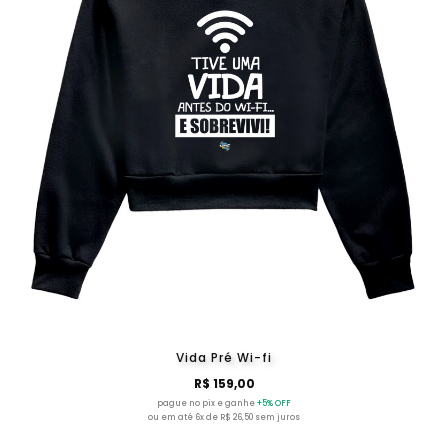
Vida Pré Wi-fi
R$ 159,00
pague no pix e ganhe
+5% OFF
ou em até 6x de R$ 26,50 sem juros