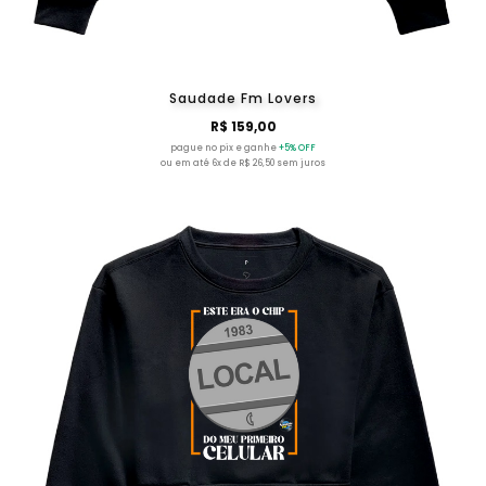
Saudade Fm Lovers
R$ 159,00
pague no pix e ganhe
+5% OFF
ou em até 6x de R$ 26,50 sem juros