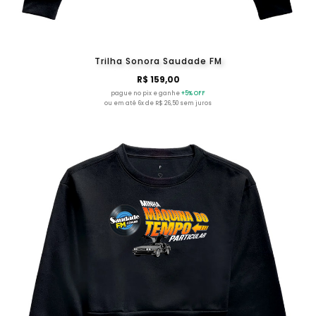
Trilha Sonora Saudade FM
R$ 159,00
pague no pix e ganhe
+5% OFF
ou em até 6x de R$ 26,50 sem juros