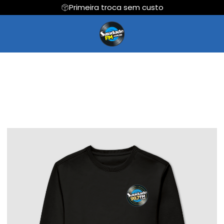
Primeira troca sem custo
Regata
Cropped
Hoodie Moletom
Suéter Moletom