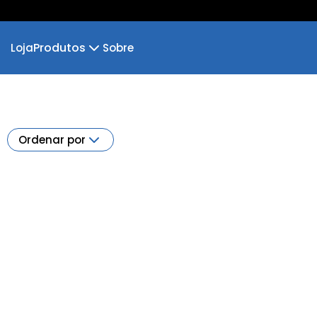
Produtos
Loja
Sobre
Camiseta
Camiseta Infantil
Cropped Moletom
Camiseta Algodão Peruano
Ordenar por
Body Infantil