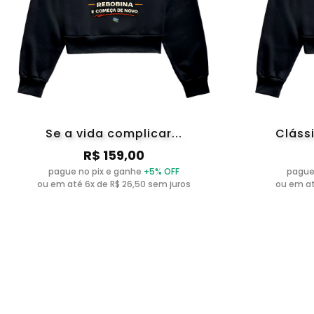
Se a vida complicar...
Cláss
R$ 159,00
pague no pix e ganhe
+5% OFF
pague
ou em até 6x de R$ 26,50 sem juros
ou em at