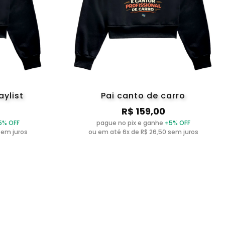
aylist
Pai canto de carro
R$ 159,00
5% OFF
pague no pix e ganhe
+5% OFF
sem juros
ou em até 6x de R$ 26,50 sem juros