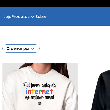
Produtos
Loja
Sobre
Camiseta
Camiseta Infantil
Cropped Moletom
Camiseta Algodão Peruano
Ordenar por
Body Infantil