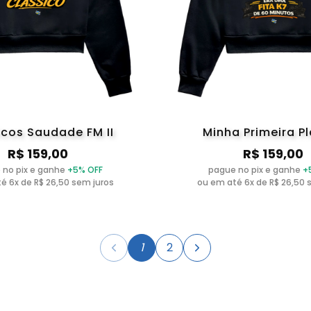
icos Saudade FM II
Minha Primeira Pl
R$ 159,00
R$ 159,00
 no pix e ganhe
+5% OFF
pague no pix e ganhe
+
é 6x de R$ 26,50 sem juros
ou em até 6x de R$ 26,50 
1
2