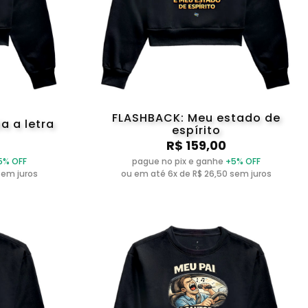
FLASHBACK: Meu estado de
a a letra
espírito
R$ 159,00
5% OFF
pague no pix e ganhe
+5% OFF
sem juros
ou em até 6x de R$ 26,50 sem juros