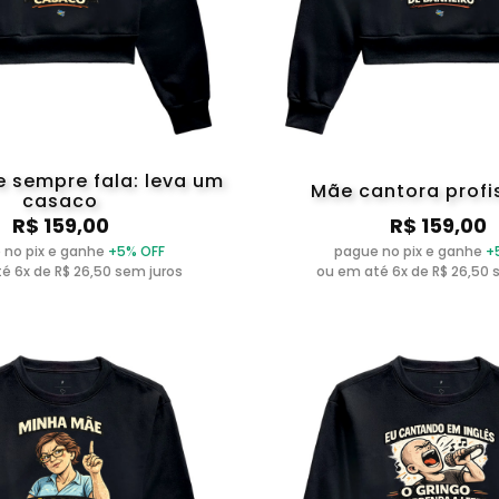
 sempre fala: leva um
Mãe cantora profi
casaco
R$ 159,00
R$ 159,00
 no pix e ganhe
+5% OFF
pague no pix e ganhe
+
é 6x de R$ 26,50 sem juros
ou em até 6x de R$ 26,50 