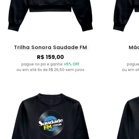
Trilha Sonora Saudade FM
Máq
R$ 159,00
pague no pix e ganhe
+5% OFF
pague
ou em até 6x de R$ 26,50 sem juros
ou em at