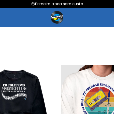
Primeira troca sem custo
Regata
Cropped
Hoodie Moletom
Suéter Moletom