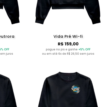
Outrora
Vida Pré Wi-fi
R$ 159,00
5% OFF
pague no pix e ganhe
+5% OFF
sem juros
ou em até 6x de R$ 26,50 sem juros