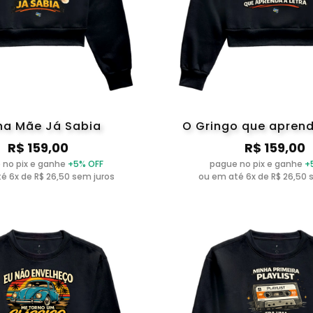
ha Mãe Já Sabia
O Gringo que aprend
R$ 159,00
R$ 159,00
 no pix e ganhe
+5% OFF
pague no pix e ganhe
+
é 6x de R$ 26,50 sem juros
ou em até 6x de R$ 26,50 