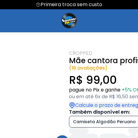
Primeira troca sem custo
Regata
Cropped
Hoodie Moletom
Suéter Moletom
CROPPED
Mãe cantora profi
(16 avaliações)
R$ 99,00
pague no Pix e ganhe
+5% O
ou em até 6x de R$ 16,50 sem
Calcule o prazo de entre
Também disponível em:
Camiseta Algodão Peruano