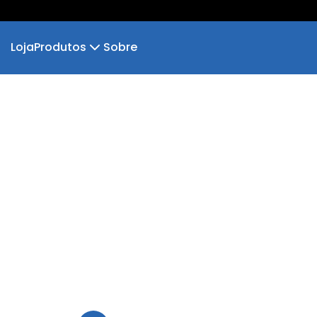
Loja
Produtos
Sobre
Camiseta
Camiseta Infantil
Cropped Moletom
Camiseta Algodão Peruano
Body Infantil