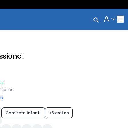
Rastrear Meu
Pedido
Trocar Meu Pedido
Avaliar Meu Pedido
ssional
Entrar | Cadastrar
FF
 juros
ga
Camiseta Infantil
+6 estilos