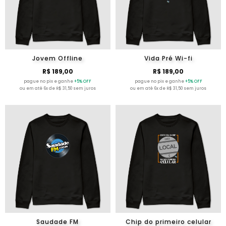
Jovem Offline
Vida Pré Wi-fi
R$ 189,00
R$ 189,00
pague no pix e ganhe
+5% OFF
pague no pix e ganhe
+5% OFF
ou em até 6x de R$ 31,50 sem juros
ou em até 6x de R$ 31,50 sem juros
Saudade FM
Chip do primeiro celular