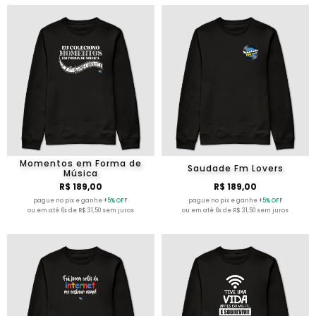
Momentos em Forma de
Saudade Fm Lovers
Música
R$ 189,00
R$ 189,00
pague no pix e ganhe
+5% OFF
pague no pix e ganhe
+5% OFF
ou em até 6x de R$ 31,50 sem juros
ou em até 6x de R$ 31,50 sem juros