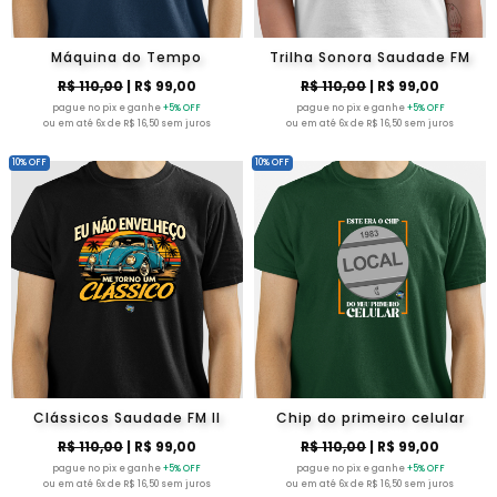
Máquina do Tempo
Trilha Sonora Saudade FM
R$ 110,00
| R$ 99,00
R$ 110,00
| R$ 99,00
pague no pix e ganhe
+5% OFF
pague no pix e ganhe
+5% OFF
ou em até 6x de R$ 16,50 sem juros
ou em até 6x de R$ 16,50 sem juros
10% OFF
10% OFF
Clássicos Saudade FM II
Chip do primeiro celular
R$ 110,00
| R$ 99,00
R$ 110,00
| R$ 99,00
pague no pix e ganhe
+5% OFF
pague no pix e ganhe
+5% OFF
ou em até 6x de R$ 16,50 sem juros
ou em até 6x de R$ 16,50 sem juros