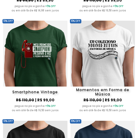
R$ 99,90
| R$ 89,90
R$ 110,00
| R$ 99,00
pague no pix e ganhe
+5% OFF
pague no pix e ganhe
+5% OFF
ou em até 6x de R$ 14,98 sem juros
ou em até 6x de R$ 16,50 sem juros
10% OFF
10% OFF
Momentos em Forma de
Smartphone Vintage
Música
R$ 110,00
| R$ 99,00
R$ 110,00
| R$ 99,00
pague no pix e ganhe
+5% OFF
pague no pix e ganhe
+5% OFF
ou em até 6x de R$ 16,50 sem juros
ou em até 6x de R$ 16,50 sem juros
10% OFF
10% OFF