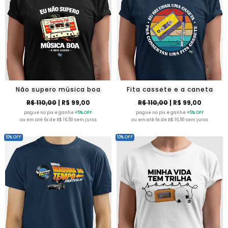
Não supero música boa
Fita cassete e a caneta
R$ 110,00
| R$ 99,00
R$ 110,00
| R$ 99,00
pague no pix e ganhe
+5% OFF
pague no pix e ganhe
+5% OFF
ou em até 6x de R$ 16,50 sem juros
ou em até 6x de R$ 16,50 sem juros
10% OFF
10% OFF