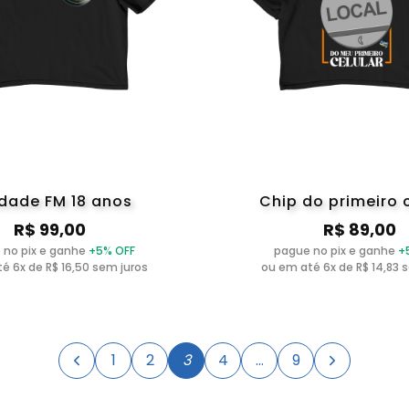
dade FM 18 anos
Chip do primeiro 
R$ 99,00
R$ 89,00
 no pix e ganhe
+5% OFF
pague no pix e ganhe
+
é 6x de R$ 16,50 sem juros
ou em até 6x de R$ 14,83 
1
2
3
4
…
9