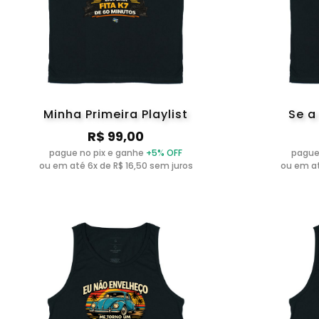
Minha Primeira Playlist
Se a
R$ 99,00
pague no pix e ganhe
+5% OFF
pague
ou em até 6x de R$ 16,50 sem juros
ou em at