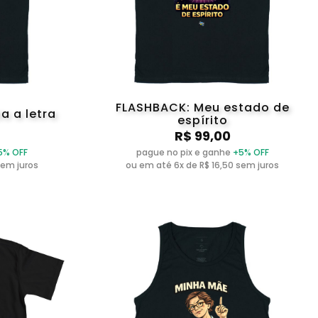
FLASHBACK: Meu estado de
a a letra
espírito
R$ 99,00
5% OFF
pague no pix e ganhe
+5% OFF
sem juros
ou em até 6x de R$ 16,50 sem juros