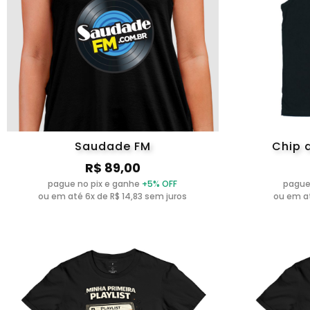
Saudade FM
Chip d
R$ 89,00
pague no pix e ganhe
+5% OFF
pague
ou em até 6x de R$ 14,83 sem juros
ou em at