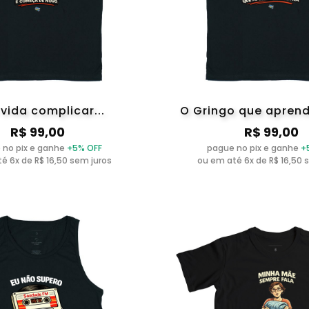
 vida complicar...
O Gringo que aprend
R$ 99,00
R$ 99,00
 no pix e ganhe
+5% OFF
pague no pix e ganhe
+
é 6x de R$ 16,50 sem juros
ou em até 6x de R$ 16,50 