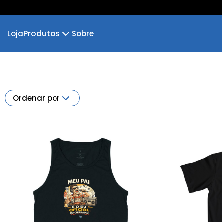
Produtos
Loja
Sobre
Camiseta
Camiseta Infantil
Cropped Moletom
Camiseta Algodão Peruano
Ordenar por
Body Infantil