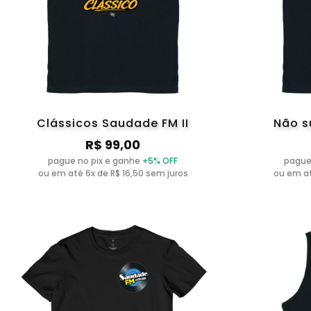
Clássicos Saudade FM II
Não s
R$ 99,00
pague no pix e ganhe
+5% OFF
pague
ou em até 6x de R$ 16,50 sem juros
ou em at