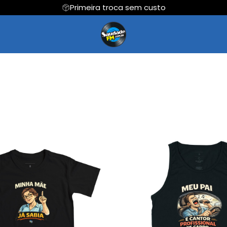
Primeira troca sem custo
Regata
Cropped
Hoodie Moletom
Suéter Moletom