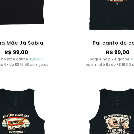
ha Mãe Já Sabia
Pai canto de c
R$ 99,00
R$ 99,00
 no pix e ganhe
+5% OFF
pague no pix e ganhe
+
é 6x de R$ 16,50 sem juros
ou em até 6x de R$ 16,50 